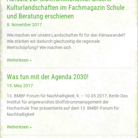
Landeskulturgesellschaft
Kulturlandschaften im Fachmagazin Schule
am
18.
und Beratung erschienen
Oktober
2017
8. November 2017
Wie machen wir unsere Landschaften fit für den Klimawandel?
Wie stärken wir dadurch gleichzeitig die regionale
Wertschöpfung? Wie machen sich
Aufsatz
Weiterlesen »
zur
Multifunktionalität
Was tun mit der Agenda 2030!
unserer
Kulturlandschaften
15. May 2017
im
13. BMBF-Forum für Nachhaltigkeit, 9. – 10.05.2017, Berlin Das
Fachmagazin
Institut für angewandtes Stoffstrommanagement der
Schule
Hochschule Trier präsentierte auf dem 13. BMBF-Forum für
und
Nachhaltigkeit
Beratung
erschienen
Was
Weiterlesen »
tun