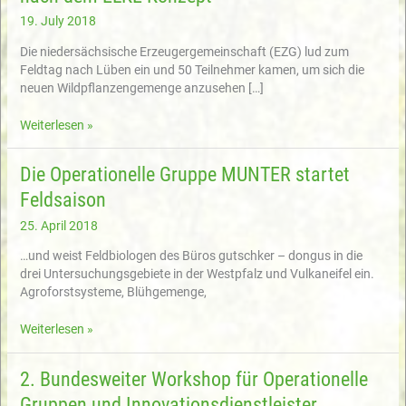
19. July 2018
Die niedersächsische Erzeugergemeinschaft (EZG) lud zum
Feldtag nach Lüben ein und 50 Teilnehmer kamen, um sich die
neuen Wildpflanzengemenge anzusehen […]
Feldtag
Weiterlesen »
der
EZG
Die Operationelle Gruppe MUNTER startet
in
Feldsaison
Lüben
(Niedersachsen)
25. April 2018
präsentiert
Ergebnisse
…und weist Feldbiologen des Büros gutschker – dongus in die
aus
drei Untersuchungsgebiete in der Westpfalz und Vulkaneifel ein.
dem
Agroforstsysteme, Blühgemenge,
dreijährigen
Praxisanbau
Die
Weiterlesen »
von
Operationelle
Wildpflanzenmischungen
Gruppe
2. Bundesweiter Workshop für Operationelle
nach
MUNTER
dem
Gruppen und Innovationsdienstleister
startet