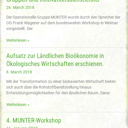
ELKE-
Feldsaison
26. March 2018
Konzept
Die Operationelle Gruppe MUNTER wurde durch den Sprecher der
OG Frank Wagener auf dem bundesweiten Workshop in Weimar
vorgestellt. Der
2.
Weiterlesen »
Bundesweiter
Workshop
Aufsatz zur Ländlichen Bioökonomie in
für
Ökologisches Wirtschaften erschienen.
Operationelle
Gruppen
8. March 2018
und
Innovationsdienstleister
Mit der Transformation zu einer biobasierten Wirtschaft bieten
sich auch über die Rohstoffbereitstellung hinaus
Entwicklungsmöglichkeiten für den ländlichen Raum. Diese
Aufsatz
Weiterlesen »
zur
Ländlichen
4. MUNTER-Workshop
Bioökonomie
in