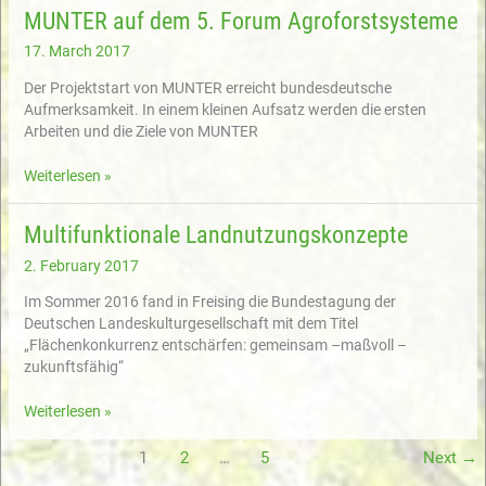
mit
MUNTER auf dem 5. Forum Agroforstsysteme
der
Agenda
17. March 2017
2030!
Der Projektstart von MUNTER erreicht bundesdeutsche
Aufmerksamkeit. In einem kleinen Aufsatz werden die ersten
Arbeiten und die Ziele von MUNTER
MUNTER
Weiterlesen »
auf
dem
Multifunktionale Landnutzungskonzepte
5.
Forum
2. February 2017
Agroforstsysteme
Im Sommer 2016 fand in Freising die Bundestagung der
Deutschen Landeskulturgesellschaft mit dem Titel
„Flächenkonkurrenz entschärfen: gemeinsam –maßvoll –
zukunftsfähig“
Multifunktionale
Weiterlesen »
Landnutzungskonzepte
1
2
…
5
Next
→