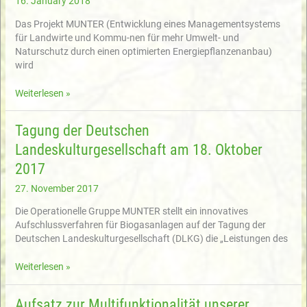
16. January 2018
Ökologisches
Das Projekt MUNTER (Entwicklung eines Managementsystems
Wirtschaften
für Landwirte und Kommu-nen für mehr Umwelt- und
erschienen.
Naturschutz durch einen optimierten Energiepflanzenanbau)
wird
4.
Weiterlesen »
MUNTER-
Workshop
Tagung der Deutschen
Landeskulturgesellschaft am 18. Oktober
2017
27. November 2017
Die Operationelle Gruppe MUNTER stellt ein innovatives
Aufschlussverfahren für Biogasanlagen auf der Tagung der
Deutschen Landeskulturgesellschaft (DLKG) die „Leistungen des
Tagung
Weiterlesen »
der
Deutschen
Aufsatz zur Multifunktionalität unserer