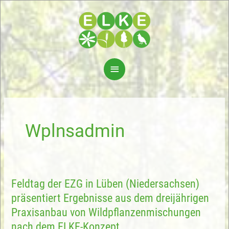
Skip
to
content
Main
Menu
Wplnsadmin
Feldtag der EZG in Lüben (Niedersachsen)
präsentiert Ergebnisse aus dem dreijährigen
Praxisanbau von Wildpflanzenmischungen
nach dem ELKE-Konzept