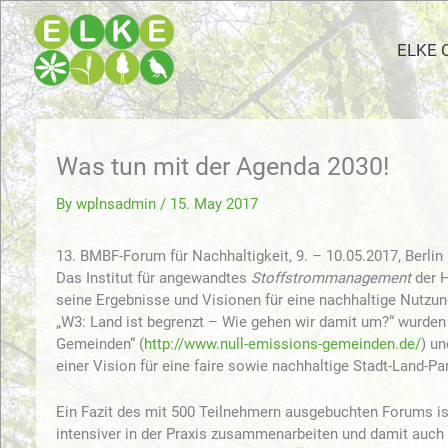
Skip
to
ELKE 
content
Was tun mit der Agenda 2030!
By
wplnsadmin
/
15. May 2017
13. BMBF-Forum für Nachhaltigkeit, 9. – 10.05.2017, Berlin
Das Institut für angewandtes
Stoffstrommanagement
der H
seine Ergebnisse und Visionen für eine nachhaltige Nutzu
„W3: Land ist begrenzt – Wie gehen wir damit um?“ wurde
Gemeinden“ (
http://www.null-emissions-gemeinden.de/
) u
einer Vision für eine faire sowie nachhaltige Stadt-Land-Par
Ein Fazit des mit 500 Teilnehmern ausgebuchten Forums is
intensiver in der Praxis zusammenarbeiten und damit auch f