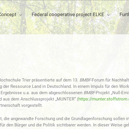
Concept
Federal cooperative project ELKE
Furt
ochschule Trier präsentierte auf dem 13.
BMBF
-Forum für Nachhalt
ng der Ressource Land in Deutschland. In einem Impuls für den Wor
n Ergebnisse u.a. aus dem abgeschlossenen
BMBF
-Projekt „Null-Em
nd aus dem Anschlussprojekt „MUNTER“ (
https://munter.stoffstrom.
tnerschaft vorgestellt.
t, die angewandte Forschung und die Grundlagenforschung sollen i
ür den Bürger und die Politik sichtbarer werden. In dieser Weise gel