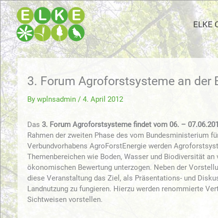
Skip
to
ELKE 
content
3. Forum Agroforstsysteme an der
By
wplnsadmin
/
4. April 2012
Das
3. Forum Agroforstsysteme findet vom 06. – 07.06.20
Rahmen der zweiten Phase des vom Bundesministerium für 
Verbundvorhabens AgroForstEnergie werden Agroforstsyste
Themenbereichen wie Boden, Wasser und Biodiversität an vi
ökonomischen Bewertung unterzogen. Neben der Vorstellun
diese Veranstaltung das Ziel, als Präsentations- und Disk
Landnutzung zu fungieren. Hierzu werden renommierte Vertr
Sichtweisen vorstellen.