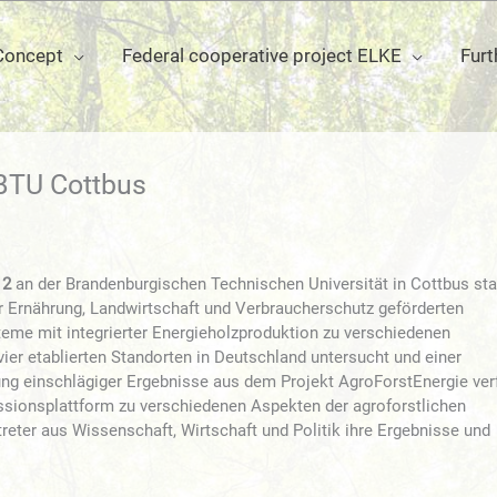
Concept
Federal cooperative project ELKE
Furt
 BTU Cottbus
12
an der Brandenburgischen Technischen Universität in Cottbus sta
Ernährung, Landwirtschaft und Verbraucherschutz geförderten
me mit integrierter Energieholzproduktion zu verschiedenen
er etablierten Standorten in Deutschland untersucht und einer
g einschlägiger Ergebnisse aus dem Projekt AgroForstEnergie ver
ussionsplattform zu verschiedenen Aspekten der agroforstlichen
eter aus Wissenschaft, Wirtschaft und Politik ihre Ergebnisse und