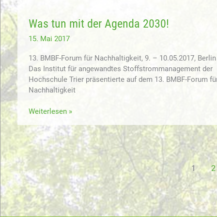
der
Deutschen
Was tun mit der Agenda 2030!
Landeskulturgesellschaft
am
15. Mai 2017
18.
13. BMBF-Forum für Nachhaltigkeit, 9. – 10.05.2017, Berlin
Oktober
Das Institut für angewandtes Stoffstrommanagement der
2017
Hochschule Trier präsentierte auf dem 13. BMBF-Forum fü
Nachhaltigkeit
Was
Weiterlesen »
tun
mit
der
Agenda
2030!
1
2