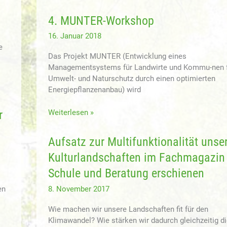
Bundesweiter
nach
Workshop
dem
4. MUNTER-Workshop
für
ELKE-
Operationelle
16. Januar 2018
Konzept
Gruppen
e
Das Projekt MUNTER (Entwicklung eines
und
Managementsystems für Landwirte und Kommu-nen 
Innovationsdienstleister
Umwelt- und Naturschutz durch einen optimierten
Energiepflanzenanbau) wird
4.
r
Weiterlesen »
MUNTER-
Workshop
Aufsatz zur Multifunktionalität unse
Kulturlandschaften im Fachmagazin
Schule und Beratung erschienen
en
8. November 2017
Wie machen wir unsere Landschaften fit für den
Klimawandel? Wie stärken wir dadurch gleichzeitig d