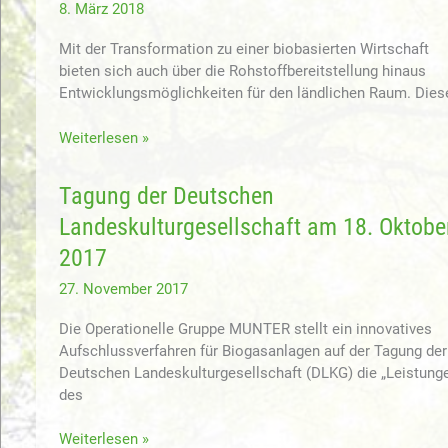
8. März 2018
Mit der Transformation zu einer biobasierten Wirtschaft
bieten sich auch über die Rohstoffbereitstellung hinaus
Entwicklungsmöglichkeiten für den ländlichen Raum. Dies
Aufsatz
Weiterlesen »
zur
Ländlichen
Tagung der Deutschen
Bioökonomie
Landeskulturgesellschaft am 18. Oktobe
in
Ökologisches
2017
Wirtschaften
27. November 2017
erschienen.
Die Operationelle Gruppe MUNTER stellt ein innovatives
Aufschlussverfahren für Biogasanlagen auf der Tagung der
Deutschen Landeskulturgesellschaft (DLKG) die „Leistung
des
Tagung
Weiterlesen »