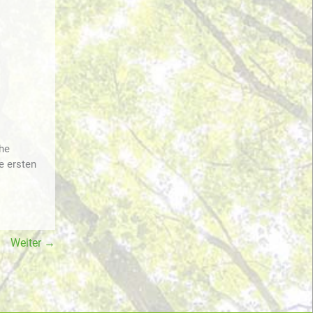
he
e ersten
Weiter
→