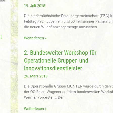
eue
19. Juli 2018
Die niedersächsische Erzeugergemeinschaft (EZG) l
Feldtag nach Lüben ein und 50 Teilnehmer kamen, um
die neuen Wildpflanzengemenge anzusehen
t
Feldtag
Weiterlesen »
der
EZG
2. Bundesweiter Workshop für
in
Operationelle Gruppen und
Lüben
(Niedersachsen)
Innovationsdienstleister
präsentiert
26. März 2018
Ergebnisse
aus
Die Operationelle Gruppe MUNTER wurde durch den 
dem
der OG Frank Wagener auf dem bundesweiten Works
dreijährigen
Weimar vorgestellt. Der
Praxisanbau
von
2.
Weiterlesen »
Wildpflanzenmischungen