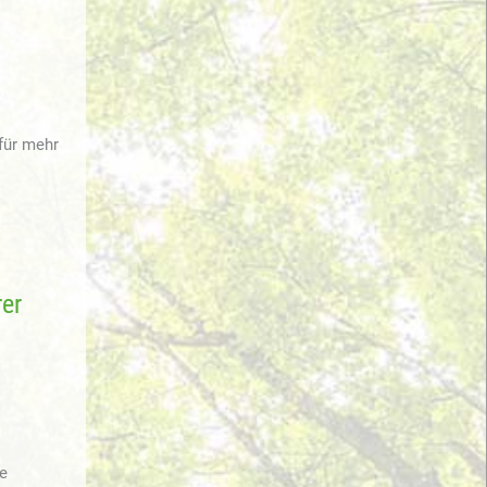
für mehr
rer
ie