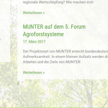
regionale Wertschöpfung? Wie machen sich
Aufsatz
Weiterlesen »
zur
Multifunktionalität
MUNTER auf dem 5. Forum
unserer
Agroforstsysteme
Kulturlandschaften
im
r
17. März 2017
Fachmagazin
Schule
Der Projektstart von MUNTER erreicht bundesdeutsc
und
Aufmerksamkeit. In einem kleinen Aufsatz werden di
Beratung
Arbeiten und die Ziele von MUNTER
erschienen
MUNTER
Weiterlesen »
auf
dem
…
5
5.
Forum
Agroforstsysteme