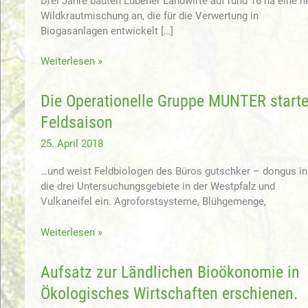
Drei Jahre bauten Lübener Landwirte auf rund 16 ha eine n
Wildkrautmischung an, die für die Verwertung in
Biogasanlagen entwickelt […]
Ergebnisse
Weiterlesen »
aus
drei
Die Operationelle Gruppe MUNTER starte
Jahren
Feldsaison
Praxisanbau
&
25. April 2018
Übertragung
auf
…und weist Feldbiologen des Büros gutschker – dongus in
die
die drei Untersuchungsgebiete in der Westpfalz und
weiteren
Vulkaneifel ein. Agroforstsysteme, Blühgemenge,
Planungsabschnitte
der
Die
Weiterlesen »
A39
Operationelle
Gruppe
Aufsatz zur Ländlichen Bioökonomie in
MUNTER
Ökologisches Wirtschaften erschienen.
startet
Feldsaison