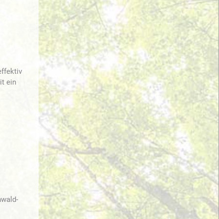
ffektiv
t ein
nwald-