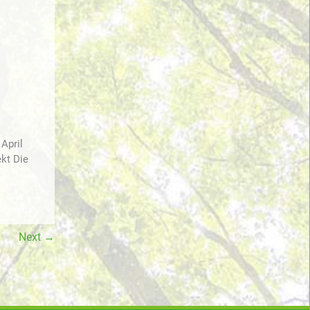
April
ekt Die
Next
→