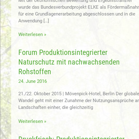
Mit der ökonomischen Bewertung und Ergebnistransfer
wurde das Bundesverbundprojekt ELKE als Fördermaßna
für eine Grundlagenerarbeitung abgeschlossen und in die
Anwendung […]
Schlussbericht
Weiterlesen »
Ökonomische
Bewertung
Forum Produktionsintegrierter
und
Naturschutz mit nachwachsenden
Ergebnistransfer
ist
Rohstoffen
nun
24. June 2016
öffentlich
verfügbar
21./22. Oktober 2015 | Mövenpick-Hotel, Berlin Der global
Wandel geht mit einer Zunahme der Nutzungsansprüche a
Landschaften einher, die gleichzeitig
Forum
Weiterlesen »
Produktionsintegrierter
Naturschutz