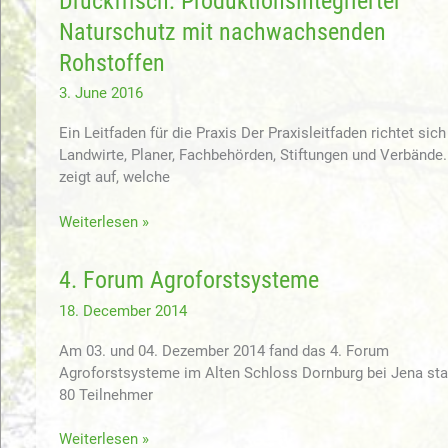
Druckfrisch: Produktionsintegrierter
mit
Naturschutz mit nachwachsenden
nachwachsenden
Rohstoffen
Rohstoffen
3. June 2016
Ein Leitfaden für die Praxis Der Praxisleitfaden richtet sich
Landwirte, Planer, Fachbehörden, Stiftungen und Verbände.
zeigt auf, welche
Druckfrisch:
Weiterlesen »
Produktionsintegrierter
Naturschutz
4. Forum Agroforstsysteme
mit
nachwachsenden
18. December 2014
Rohstoffen
Am 03. und 04. Dezember 2014 fand das 4. Forum
Agroforstsysteme im Alten Schloss Dornburg bei Jena stat
80 Teilnehmer
4.
Weiterlesen »