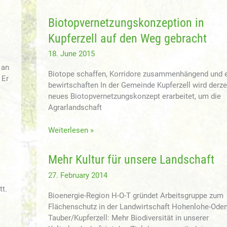
Pressemitteilung
der
Biotopvernetzungskonzeption in
FNR:
Kupferzell auf den Weg gebracht
Produktionsintegrierter
Naturschutz
18. June 2015
mit
 an
nachwachsenden
Biotope schaffen, Korridore zusammenhängend und e
 Er
Rohstoffen
bewirtschaften In der Gemeinde Kupferzell wird derzei
ist
neues Biotopvernetzungskonzept erarbeitet, um die
reif
Agrarlandschaft
für
die
Biotopvernetzungskonzeption
Weiterlesen »
Praxis
in
Kupferzell
Mehr Kultur für unsere Landschaft
auf
den
27. February 2014
Weg
t.
Bioenergie-Region H-O-T gründet Arbeitsgruppe zum
gebracht
Flächenschutz in der Landwirtschaft Hohenlohe-Ode
Tauber/Kupferzell: Mehr Biodiversität in unserer