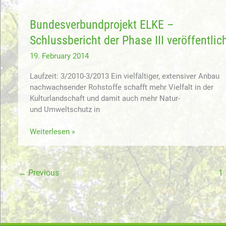
Forum
Agroforstsysteme
Bundesverbundprojekt ELKE –
Schlussbericht der Phase III veröffentlic
19. February 2014
Laufzeit: 3/2010-3/2013 Ein vielfältiger, extensiver Anbau
nachwachsender Rohstoffe schafft mehr Vielfalt in der
Kulturlandschaft und damit auch mehr Natur-
und Umweltschutz in
Bundesverbundprojekt
Weiterlesen »
ELKE
–
Schlussbericht
←
Previous
1
der
Phase
III
veröffentlicht