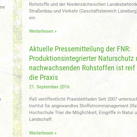
Rohstoffe und der Niedersächsischen Landesbehörde
hme
Straßenbau und Verkehr (Geschäftsbereich Lüneburg
ein
Blühgemenge
Weiterlesen »
in
Lüben
Aktuelle Pressemitteilung der FNR:
2016
Produktionsintegrierter Naturschutz 
erfolgreich
gestartet
nachwachsenden Rohstoffen ist reif 
die Praxis
21. September 2016
e
n
IfaS veröffentlicht Praxisleitfaden Seit 2007 untersuc
Institut für angewandtes Stoffstrommanagement (Ifa
Hochschule Trier die Möglichkeit, Eingriffe in Natur 
Landschaft
Aktuelle
Weiterlesen »