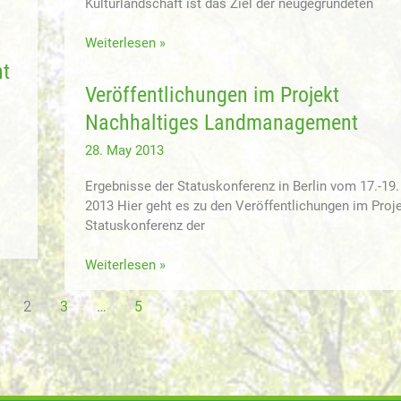
Kulturlandschaft ist das Ziel der neugegründeten
Mehr
Weiterlesen »
Kultur
ht
für
Veröffentlichungen im Projekt
unsere
Nachhaltiges Landmanagement
Landschaft
28. May 2013
Ergebnisse der Statuskonferenz in Berlin vom 17.-19. 
2013 Hier geht es zu den Veröffentlichungen im Proj
Statuskonferenz der
Veröffentlichungen
Weiterlesen »
im
Projekt
2
3
…
5
Nachhaltiges
Landmanagement