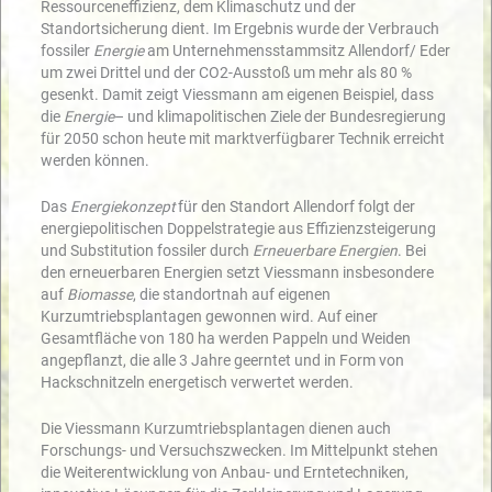
Ressourceneffizienz, dem Klimaschutz und der
Standortsicherung dient. Im Ergebnis wurde der Verbrauch
fossiler
Energie
am Unternehmensstammsitz Allendorf/ Eder
um zwei Drittel und der CO2-Ausstoß um mehr als 80 %
gesenkt. Damit zeigt Viessmann am eigenen Beispiel, dass
die
Energie
– und klimapolitischen Ziele der Bundesregierung
für 2050 schon heute mit marktverfügbarer Technik erreicht
werden können.
Das
Energiekonzept
für den Standort Allendorf folgt der
energiepolitischen Doppelstrategie aus Effizienzsteigerung
und Substitution fossiler durch
Erneuerbare Energien
. Bei
den erneuerbaren Energien setzt Viessmann insbesondere
auf
Biomasse
, die standortnah auf eigenen
Kurzumtriebsplantagen gewonnen wird. Auf einer
Gesamtfläche von 180 ha werden Pappeln und Weiden
angepflanzt, die alle 3 Jahre geerntet und in Form von
Hackschnitzeln energetisch verwertet werden.
Die Viessmann Kurzumtriebsplantagen dienen auch
Forschungs- und Versuchszwecken. Im Mittelpunkt stehen
die Weiterentwicklung von Anbau- und Erntetechniken,